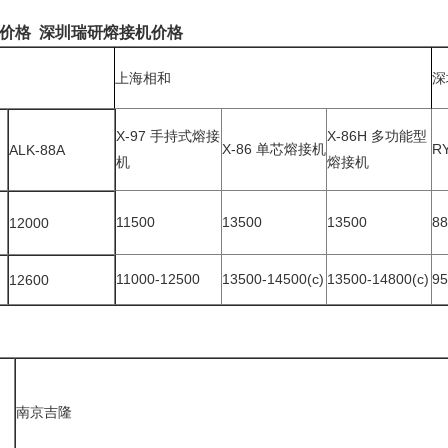
价格
深圳瑞研
熔接机
价格
上海相和
深
X-97 手持式熔接
X-86H 多功能型
X-86 单芯熔接机
R
ALK-88A
机
熔接机
11500
13500
13500
8
12000
11000-12500
13500-14500(c)
135
0
0
-14800(c)
95
12600
南京吉隆