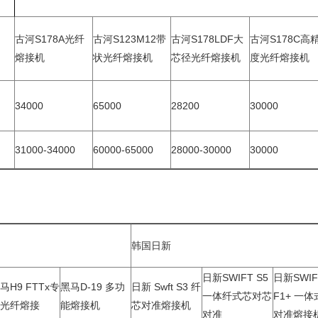
古河S178A光纤
古河S123M12带
古河S178LDF大
古河S178C高
熔接机
状光纤熔接机
芯径光纤熔接机
度光纤熔接机
34000
65000
28200
30000
31000-34000
60000-65000
28000-30000
30000
韩国日新
日新SWIFT S5
日新SWIF
马H9 FTTx专
黑马D-19 多功
日新 Swft S3 纤
一体纤式芯对芯
F1+ 一
用光纤熔接
能熔接机
芯对准熔接机
对准
对准熔接