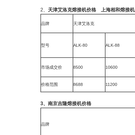
2、
天津
艾
洛克熔接机价格
上海相和
熔接机
品牌
天津艾洛克
型号
ALK-80
ALK-88
市场成交价
8500
10600
价格范围
8688
11
200
3
、
南京吉隆
熔接机
价格
品牌