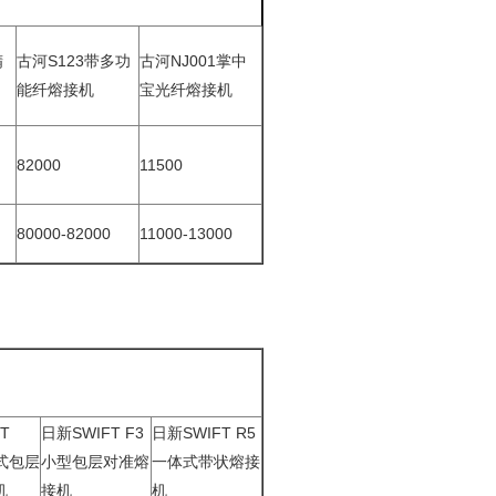
精
古河S123带多功
古河NJ001掌中
能纤熔接机
宝光纤熔接机
82000
11500
80000-82000
11000-13000
T
日新SWIFT F3
日新SWIFT R5
体式包层
小型包层对准熔
一体式带状熔接
机
接机
机