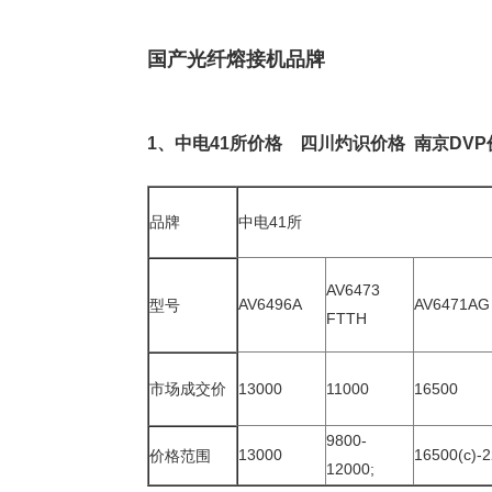
国产光纤熔接机品牌
1、
中电41所
价格
四川灼识
价格
南京DVP
品牌
中电41所
AV6473
AV6496A
AV6471AG
型号
FTTH
市场成交价
13000
11000
16500
9800-
13000
16500(c)-
价格范围
12000;