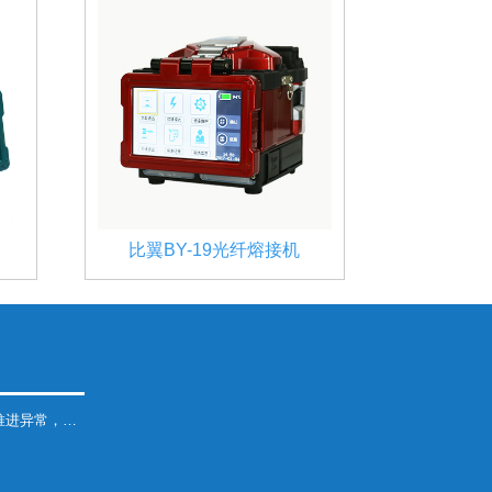
比翼BY-19光纤熔接机
，处理办法！