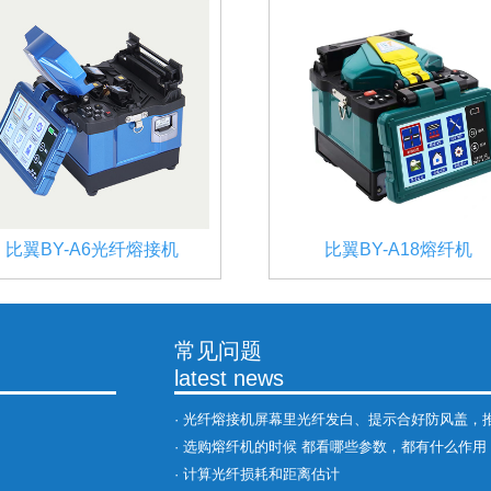
比翼BY-A6光纤熔接机
比翼BY-A18熔纤机
常见问题
latest news
·
光纤熔接机屏幕里光纤发白、提示合好防风盖，推进异常
·
选购熔纤机的时候 都看哪些参数，都有什么作用
·
计算光纤损耗和距离估计