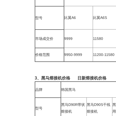
比翼A
6
比翼A
6S
型号
市场成交价
9999
11580
价格范围
9
950-9999
11
200-1
1580
3、黑马熔接机价格 日新
熔接机价格
品牌
韩国黑马
黑马D90R带状
黑马D90S干线
黑
型号
熔接机
熔接机