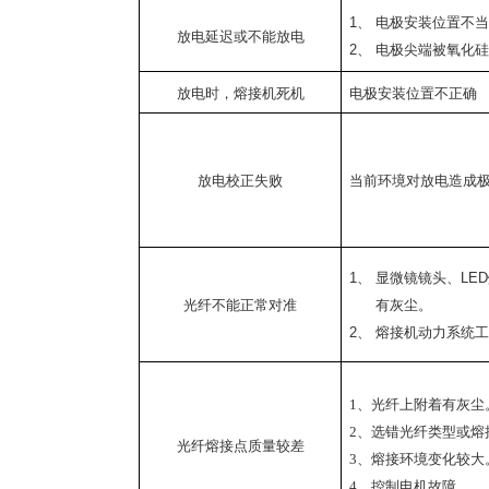
1、
电极安装位置不
放电延迟或不能放电
2、
电极尖端被氧化
放电时，熔接机死机
电极安装位置不正确
放电校正失败
当前环境对放电造成
1、
显微镜镜头、
LED
光纤不能正常对准
有灰尘。
2、
熔接机动力系统
1
、光纤上附着有灰尘
2
、选错光纤类型或熔
光纤熔接点质量较差
3
、熔接环境变化较大
4
、控制电机故障。