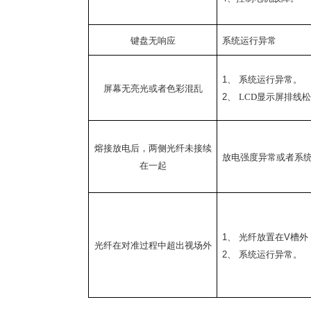
键盘无响应
系统运行异常
1、
系统运行异常。
屏幕无亮光或者色彩混乱
2、
LCD
显示屏排线
熔接放电后，两侧光纤未接续
放电强度异常或者系
在一起
1、
光纤放置在
V
槽外
光纤在对准过程中超出视场外
2、
系统运行异常。