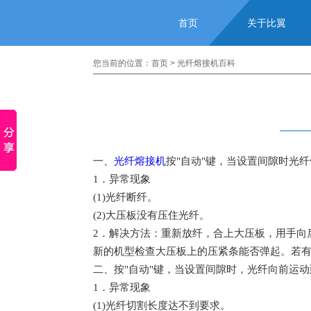
首页
关于比翼
您当前的位置：
首页
>
光纤熔接机百科
一
、
光纤熔接机
按"自动"键，当设置间隙时光
1．异常现象
(1)光纤断纤。
(2)大压板没有压住光纤。
2．解决方法：重新放纤，合上大压板，用手向
新的机型检查大压板上的压紧条能否弹起。若
二
、按"自动"键，当设置间隙时，光纤向前运动
1．异常现象
(1)光纤切割长度达不到要求。