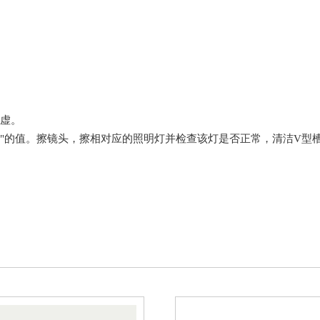
。
较虚。
置"的值。擦镜头，擦相对应的照明灯并检查该灯是否正常，清洁V型