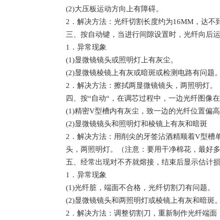
(2)大压板运动方向上有障碍。
2．解决方法：光纤切割长度约为16MM，达
三
、按自动键，当进行间隙设置时，光纤向后运
1．异常现象
(1)显微镜镜头或照明灯上有灰尘。
(2)显微镜棱镜上有灰或暗斑或检测电路有问题
2．解决方法：擦拭两显微镜镜头，两照明灯。
四
、按“自动“，在调芯过程中，一边光纤图像
(1)精密V型槽内有灰尘，致一边的光纤位置偏
(2)显微镜镜头和照明灯和棱镜上有灰和暗斑
2．解决方法：用削尖的牙签沾酒精顺着V型槽
头，两照明灯。（注意：要用干净棉花，最好
五
、经常出现对不齐就熔接，结束后显示估计
1．异常现象
(1)光纤脏，端面不合格，光纤切割刀有问题。
(2)显微镜镜头和两照明灯或棱镜上有灰和暗斑
2．解决方法：调整切割刀，重新制作光纤端面