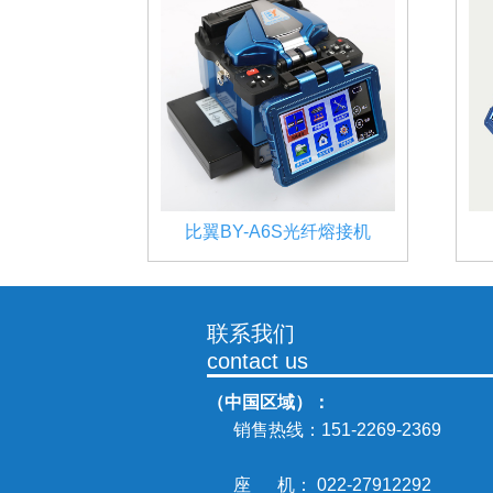
比翼BY-A6S光纤熔接机
联系我们
contact us
（中国区域）：
销售热线：
151-2269-2369
座 机： 022-27912292