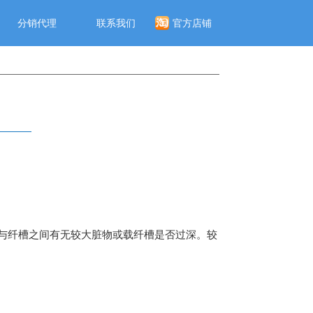
分销代理
联系我们
官方店铺
与纤槽之间有无较大脏物或载纤槽是否过深。较