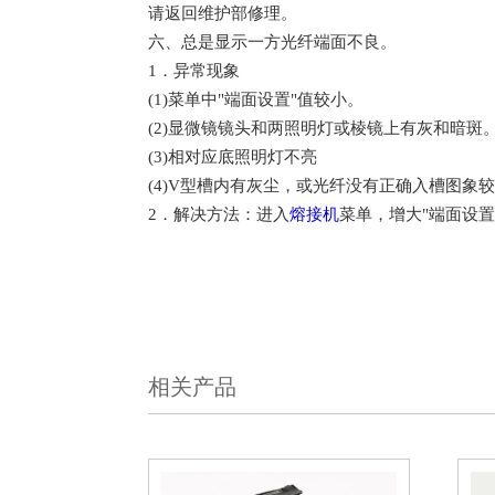
请返回维护部修理。
六
、总是显示一方光纤端面不良。
1．异常现象
(1)菜单中"端面设置"值较小。
(2)显微镜镜头和两照明灯或棱镜上有灰和暗斑
(3)相对应底照明灯不亮
(4)V型槽内有灰尘，或光纤没有正确入槽图象
2．解决方法：进入
熔接机
菜单，增大"端面设
相关产品