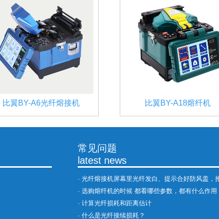
比翼BY-A6光纤熔接机
比翼BY-A18熔纤机
常见问题
latest news
·
光纤熔接机屏幕里光纤发白、提示合好防风盖，推进异常
·
选购熔纤机的时候 都看哪些参数，都有什么作用
·
计算光纤损耗和距离估计
·
什么是光纤接续损耗？