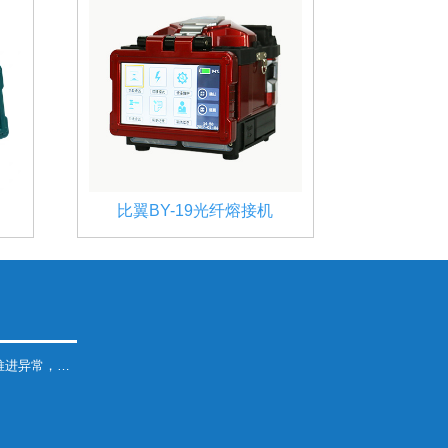
比翼BY-19光纤熔接机
，处理办法！